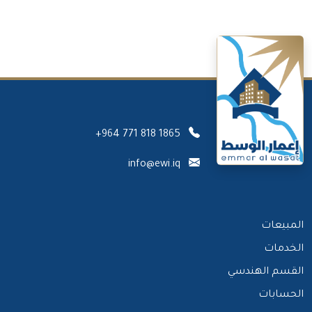
+964 771 818 1865
info@ewi.iq
المبيعات
الخدمات
القسم الهندسي
الحسابات