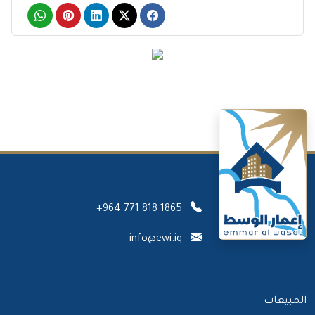
+964 771 818 1865
info@ewi.iq
المبيعات