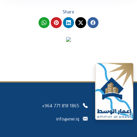
Share
+964 771 818 1865
info@ewi.iq